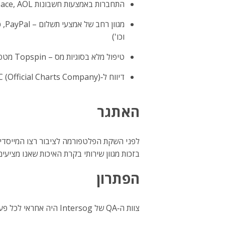
התחברות באמצעות חשבונות Google, Twitter, Facebook, Yahoo, MySpace, AOL ועוד
וכו')
טיפול מלא בסוגיות מס – Topspin מטפלת בהן עבורך
דיווח ל‑OCC (Official Charts Company) בבריטניה ול‑Soundscan בארה"ב ועמידה בתקני COPPA, EU Safe Harbor ו‑TrustE
האתגר
בזכות מגוון שירותי בקרת האיכות שאנו מציעים
הפתרון
צוות ה‑QA של Intersog היה אחראי לכל פעילויות הבדיקה והאיכות של הפלטפורמה. ביצענו בדיקות מקיפות בכל שלבי הפרויקט.