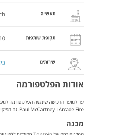
תעשייה
AdTech,
תקופת שותפות
10
שירותים
בקר
אודות הפלטפורמה
Arcade Fire ו‑Paul McCartney. גם מפיקי הסרטים Transcendent Man ו‑One Too Many Mornings השתמשו בה.
מבנה
הפלטפורמה של Topspin מחולקת ללשוניות הבאות: