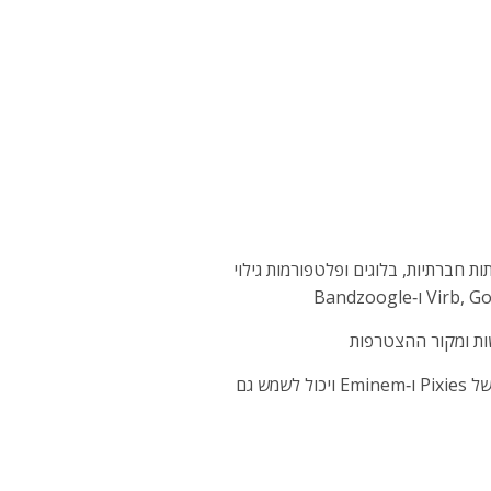
 חברתיות, בלוגים ופלטפורמות גילוי
שות ומקור ההצטרפות
פלטפורמה קלה לשימוש למכירת כרטיסים עם סורק כרטיסים מבוסס iPhone (שימש למכירת כרטיסים להופעות של Pixies ו‑Eminem ויכול לשמש גם