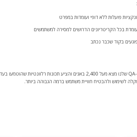
נקציות פועלות ללא דופי ועומדות במפרט
מדת בכל הקריטריונים הדרושים למסירה למשתמשים
פוגעים בקוד שכבר נכתב
הבדיקות נעשו הן ידנית והן אוטומטית. צוות ה‑QA שלנו מצא מעל 2,400 באגים והציע ת