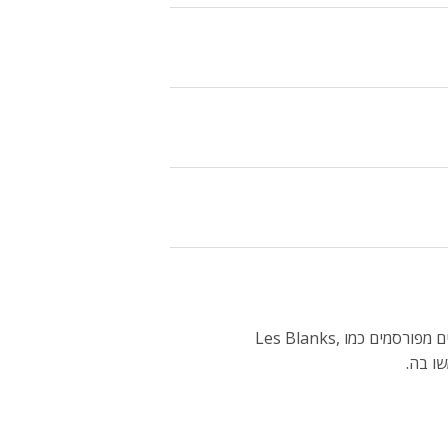
עד למועד הרכישה שימשה הפלטפורמה למעלה מ‑55 אלף מוזיקאים, קומיקאים, לייבלים, מנהלים ובמאים, לרבות יוצרים מפורסמים כמו Les Blanks,