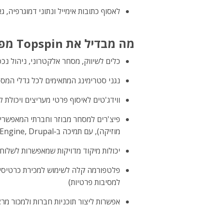
לאסוף כתובות אימייל ונתוני דמוגרפיה, גאוגרפיה, תחומי עניי
מה מבדיל את Topspin מפתרונות אחרים ישירות למעריצים?
כלים לשיווק, מסחר אלקטרוני, ניהול נכ
נגני סטרימינג המתאימים לכל גדלי המסכים והגאדג
ווידג'טים לאיסוף פרטי מעריצים ויכולת להתחבר ל‑ebook
פיצ'רים למסחר מבוזר וחברתי המאפשרים 
מוזיקה), עם תמיכה ב‑WordPress, Expression Engine, Drupal ו‑Ning וכן אינטגרציה חד‑שלבית ל‑Virb, Goodsie ו‑Bandzoogle
יכולות מיקוד מדויקות שמאפשרות לשלוח 
למסיבות פרטיות)
אפשרות ליצור תוכניות חברות ולמכור מרצ