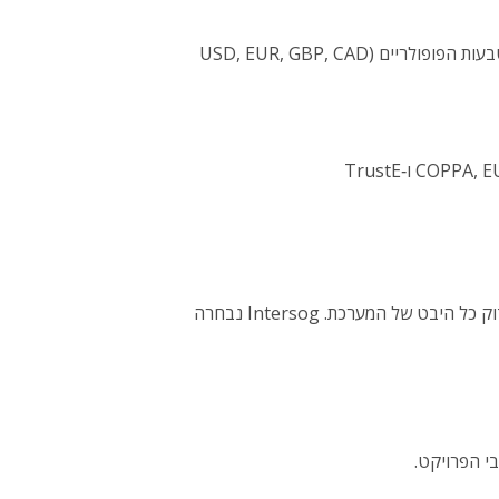
מגוון רחב של אמצעי תשלום – PayPal, כרטיסי אשראי ופתרונות בינלאומיים כמו Solo ו‑Switch; תמיכה בכל המטבעות הפופולריים (USD, EUR, GBP, CAD
לפני השקת הפלטפורמה לציבור רצו המייסדים לוודא שהכול עובד בצורה מושלמת לשם כך הם חיפשו קבלן שיוכל לבדוק כל היבט של המערכת. Intersog נבחרה