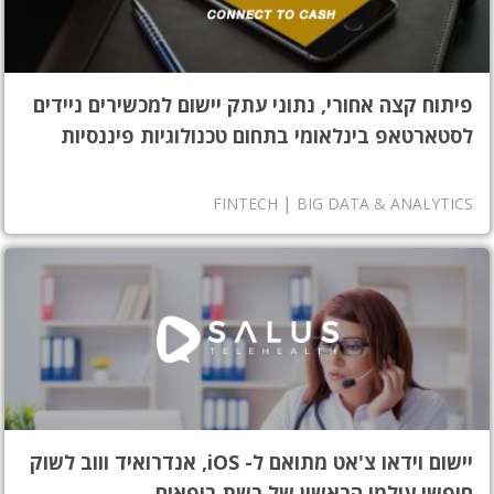
פיתוח קצה אחורי, נתוני עתק יישום למכשירים ניידים
לסטארטאפ בינלאומי בתחום טכנולוגיות פיננסיות
|
FINTECH
BIG DATA & ANALYTICS
יישום וידאו צ'אט מתואם ל- iOS, אנדרואיד וווב לשוק
חופשי עולמי הראשון של רשת רופאים