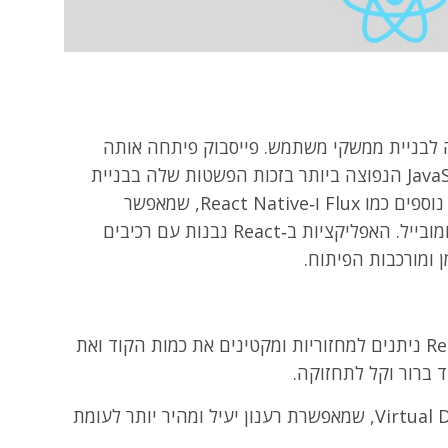
ספריית JavaScript פתוחה לבניית ממשקי משתמש. פייסבוק פיתחה אותה
ב‑2013, והיא הפכה לספריית ה‑JavaScript הנפוצה ביותר בזכות הפשטות שלה בבניית
אפליקציות ווב. React מציעה גם כלים נוספים כמו Flux ו‑React Native, שמאפשר
להשתמש באותו בסיס קוד ליישומי ווב ומובייל. האפליקציות ב‑React נבנות עם רכיבים
 ומורכבות הפיתוח.
רכיבי React ניתנים למחזוריות ומקטינים את כמות הקוד ואת
 ברור וקל לתחזוקה.
React משתמשת ב‑Virtual DOM, שמאפשרת רענון יעיל ומהיר יותר לעומת