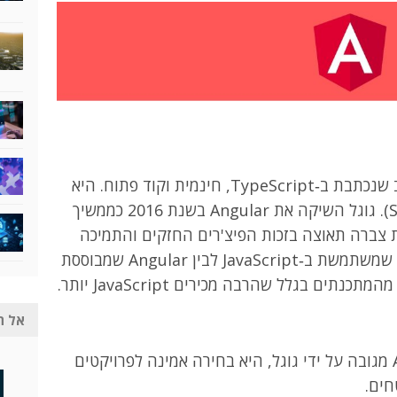
Angular היא מסגרת לבניית יישומי ווב שנכתבת ב‑TypeScript, חינמית וקוד פתוח. היא
נפוצה ליצירת אפליקציות דף יחיד (SPA). גוגל השיקה את Angular בשנת 2016 כממשיך
Angu מ‑2010, והמסגרת צברה תאוצה בזכות הפיצ'רים החזקים והתמיכה
של גוגל. חשוב להבדיל בין AngularJS שמשתמשת ב‑JavaScript לבין Angular שמבוססת
אל ת
מאחר ש‑Angular מגובה על ידי גוגל, היא בחירה אמינה לפרויקטים
חים.