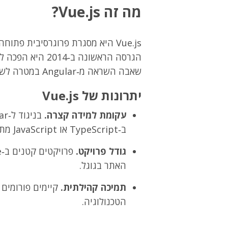
מה זה Vue.js?
Vue.js היא מסגרת פרוגרסיבית פת
שאבה השראה מ‑Angular במטרה לשלב את היתרונות ולפתור חסרונות, וכך ליצור כלי יעיל.
יתרונות של Vue.js
עקומת למידה קצרה.
ב‑TypeScript או JavaScript מתקדם, Vue נגישה למתחילים.
גודל פרויקט.
האתר בגוגל.
תמיכה קהילתית.
קיימים פורומים 
הטכנולוגיה.