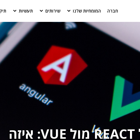
חברה
המומחיות שלנו
שירותים
תעשיות
תיק
ANGULAR מול REACT מול VUE: איזה