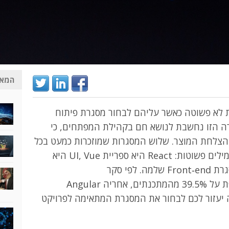
המאמ
 לא פשוטה כאשר עליהם לבחור מסגרת פיתוח
. הבחירה הזו נחשבת לנושא חם בקהילת המפתחים, כי
צלחת המוצר. שלוש המסגרות שמוזכרות כמעט בכל
דיון הן ReactJS, Vue.js ו‑Angular. במילים פשוטות: React היא ספריית UI, Vue היא
מסגרת פרוגרסיבית ו‑Angular היא מסגרת Front‑end שלמה. לפי סקר
StackOverflow 2024, React מועדפת על 39.5% מהמתכנתים, אחריה Angular
V עם 15.4%. מדריך זה יעזור לכם לבחור את המסגרת המתאימה לפרויקט