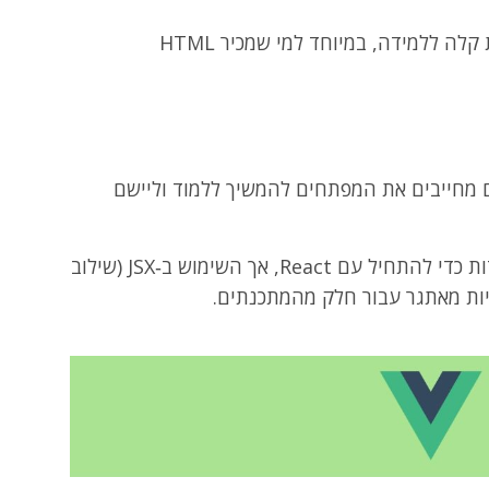
React יחסית קלה ללמידה, במיוחד למי שמכיר HTML
 מחייבים את המפתחים להמשיך ללמוד וליישם
אמנם אין צורך בהכנות מיוחדות כדי להתחיל עם React, אך השימוש ב‑JSX (שילוב