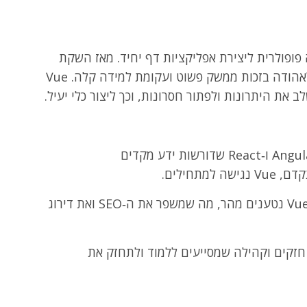
וחה פופולרית ליצירת אפליקציות דף יחיד. מאז השקת
הגרסה הראשונה ב‑2014 היא הפכה לאהודה בזכות ממשק פשוט ועקומת למידה קלה. Vue
בניגוד ל‑Angular ו‑React שדורשות ידע מקדים
פרויקטים קטנים ב‑Vue נטענים מהר, מה שמשפר את ה‑SEO ואת דירוג
חזקים וקהילה שמסייעים ללמוד ולתחזק את