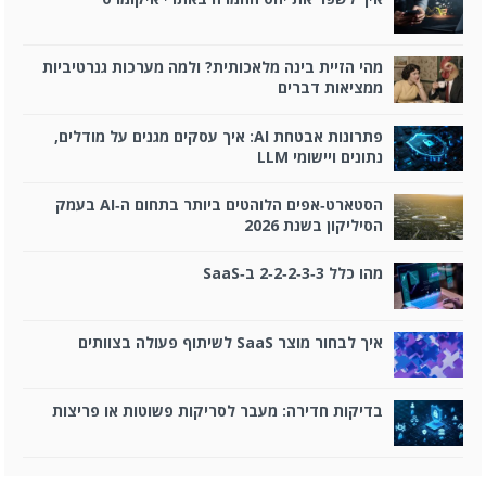
מהי הזיית בינה מלאכותית? ולמה מערכות גנרטיביות
ממציאות דברים
פתרונות אבטחת AI: איך עסקים מגנים על מודלים,
נתונים ויישומי LLM
הסטארט‑אפים הלוהטים ביותר בתחום ה‑AI בעמק
הסיליקון בשנת 2026
מהו כלל 3‑3‑2‑2‑2 ב‑SaaS
איך לבחור מוצר SaaS לשיתוף פעולה בצוותים
בדיקות חדירה: מעבר לסריקות פשוטות או פריצות